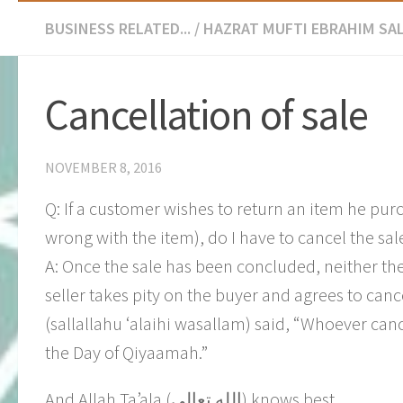
BUSINESS RELATED...
/
HAZRAT MUFTI EBRAHIM SAL
​Cancellation of sale
NOVEMBER 8, 2016
Q: If a customer wishes to return an item he pu
wrong with the item), do I have to cancel the sale
A: Once the sale has been concluded, neither the b
seller takes pity on the buyer and agrees to can
(sallallahu ‘alaihi wasallam) said, “Whoever cance
the Day of Qiyaamah.”
And Allah Ta’ala (الله تعالى) knows best.