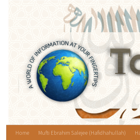
Skip to content
Home
Mufti Ebrahim Salejee (Hafidhahullah)
Ha