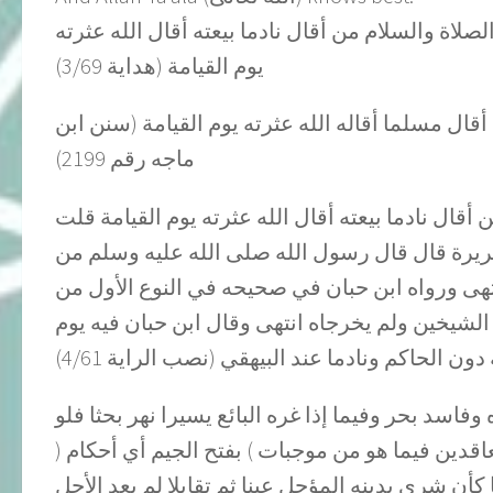
الصلاة والسلام من أقال نادما بيعته أقال الله عثرته
يوم القيامة (هداية 3/69)
ال مسلما أقاله الله عثرته يوم القيامة (سنن ابن
ماجه رقم 2199)
أقال نادما بيعته أقال الله عثرته يوم القيامة قلت
ريرة قال قال رسول الله صلى الله عليه وسلم من
انتهى ورواه ابن حبان في صحيحه في النوع الأول من
يخين ولم يخرجاه انتهى وقال ابن حبان فيه يوم
 دون الحاكم ونادما عند البيهقي (نصب الراية 4/61
اسد بحر وفيما إذا غره البائع يسيرا نهر بحثا فلو
عاقدين فيما هو من موجبات ) بفتح الجيم أي أحكام
كأن شرى بدينه المؤجل عينا ثم تقايلا لم يعد الأجل