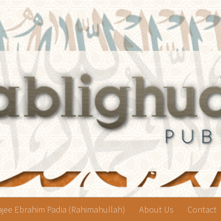
jee Ebrahim Padia (Rahimahullah)
About Us
Contact