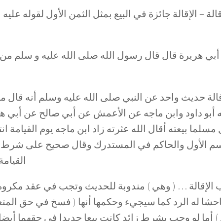
الة – الإقالة جائزة في البيع بمثل الثمن الأول لقوله عليه 
بي هريرة قال قال رسول الله صلى الله عليه و سلم من أق
قالة حديث واحد عن النبي صلى الله عليه وسلم أنه قال من 
 أبو داود وابن ماجه عن الأعمش عن أبي صالح عن أبي ه
 مسلما بيعته أقال الله عثرته زاد ابن ماجه يوم القيامة 
م الأول والحاكم في المستدرك وقال صحيح على شرط الش
القيامة)
 الإقالة … ( وهي ) مندوبة للحديث وتجب في عقد مكروه وف
فاحشا له الرد كما سيجيء وحكمها أنها ( فسخ في حق المت
 ) أما لو وجب بشرط زائد كانت بيعا جديدا في حقهما أيضا 