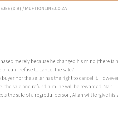
EJEE (D.B)
/
MUFTIONLINE.CO.ZA
rchased merely because he changed his mind (there is 
 or can I refuse to cancel the sale?
uyer nor the seller has the right to cancel it. However,
cel the sale and refund him, he will be rewarded. Nabi
ls the sale of a regretful person, Allah will forgive his 