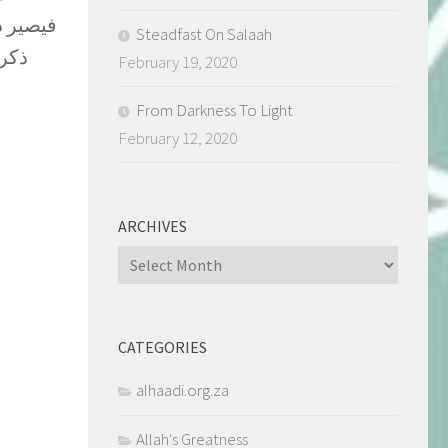
فيصير دي
Steadfast On Salaah
ذكر 
February 19, 2020
From Darkness To Light
February 12, 2020
ARCHIVES
Archives
CATEGORIES
alhaadi.org.za
Allah's Greatness